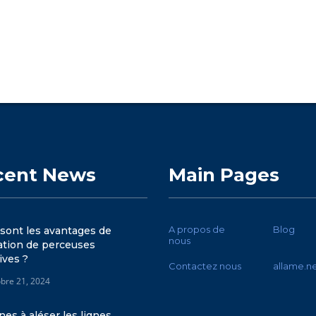
cent News
Main Pages
A propos de
Blog
sont les avantages de
nous
isation de perceuses
ives ?
Contactez nous
allame.n
obre 21, 2024
es à aléser les lignes