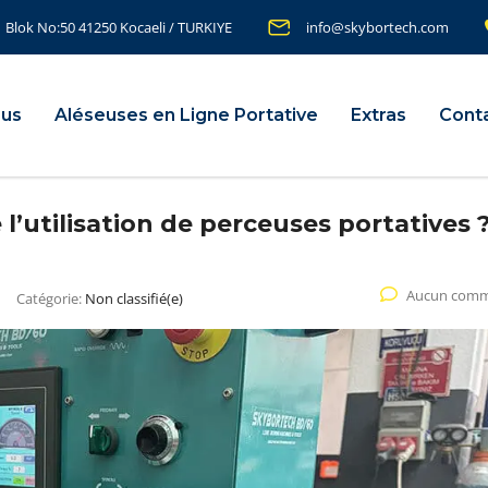
1 Blok No:50 41250 Kocaeli / TURKIYE
info@skybortech.com
ous
Aléseuses en Ligne Portative
Extras
Cont
l’utilisation de perceuses portatives 
Aucun comm
Catégorie:
Non classifié(e)