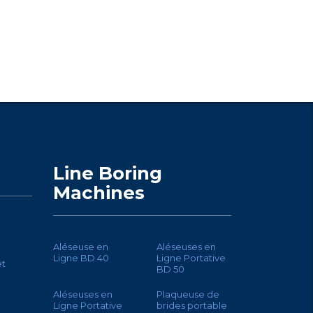
Line Boring
Machines
Aléseuse en
Aléseuses en
Ligne BD 40
Ligne Portative
et
BD 50
Aléseuses en
Plaqueuse de
Ligne Portative
brides portable