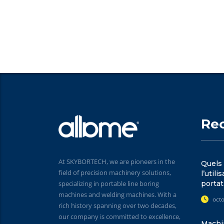
Re
At SKYBORTECH, we are pioneers in the
Quels 
field of precision machinery solutions,
l’util
specializing in portable line boring
portat
machines and welding machines. With a
oct
rich history spanning over two decades,
our company is committed to excellence,
Machin