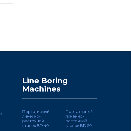
Line Boring
Machines
Портативный
Портативный
et
линейно-
линейно-
расточной
расточной
станок BD 40
станок BD 50