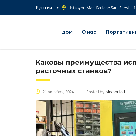
Русский
Istasyon Mah Kartepe San. Sitesi, H1
дом
О нас
Портативн
Каковы преимущества исп
расточных станков?
21 октября, 2024
Posted by:
skybortech