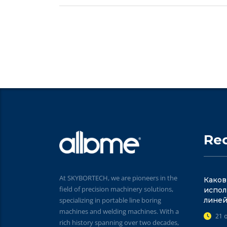
Re
At SKYBORTECH, we are pioneers in the
Каков
field of precision machinery solutions,
испол
specializing in portable line boring
линей
machines and welding machines. With a
21 
rich history spanning over two decades,