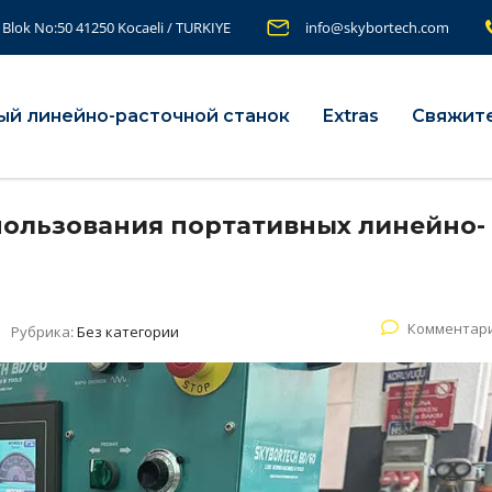
 Blok No:50 41250 Kocaeli / TURKIYE
info@skybortech.com
ый линейно-расточной станок
Extras
Свяжите
ользования портативных линейно-
Комментари
Рубрика:
Без категории