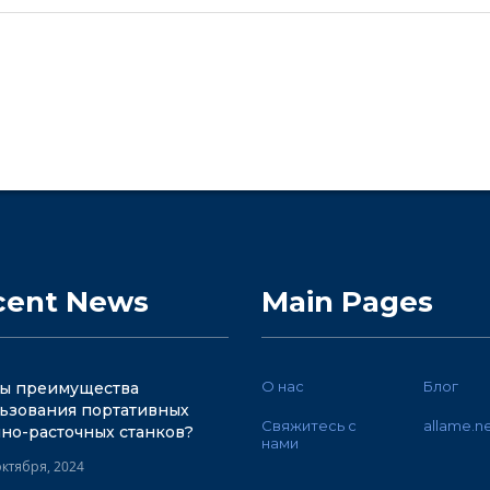
cent News
Main Pages
О нас
Блог
ы преимущества
ьзования портативных
Свяжитесь с
allame.n
но-расточных станков?
нами
октября, 2024